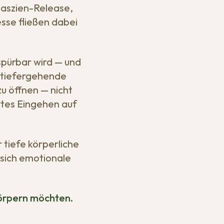
Faszien-Release,
se fließen dabei
pürbar wird — und
d tiefergehende
u öffnen — nicht
ertes Eingehen auf
 tiefe körperliche
sich emotionale
körpern möchten.