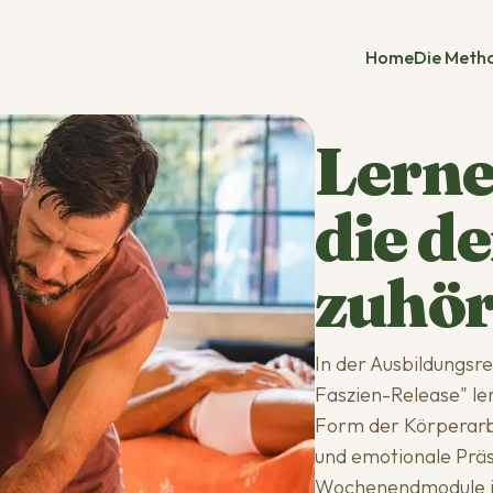
Home
Die Meth
Lerne
die d
zuhör
In der Ausbildungsr
Faszien-Release" le
Form der Körperarbe
und emotionale Prä
Wochenendmodule i