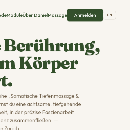
ode
Module
Über Daniel
Massage
Anmelden
EN
 Berührung,
em Körper
t.
eihe „Somatische Tiefenmassage &
rnst du eine achtsame, tiefgehende
it, in der präzise Faszienarbeit
senz zusammenfließen. —
n Zürich